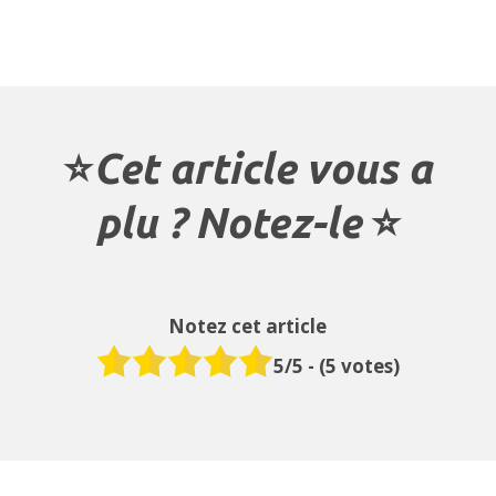
⭐️
Cet article vous a
plu ? Notez-le
⭐️
Notez cet article
5
/5 - (
5
votes)