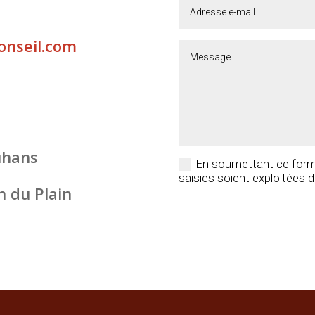
onseil.com
uhans
En soumettant ce formu
saisies soient exploitées 
n du Plain