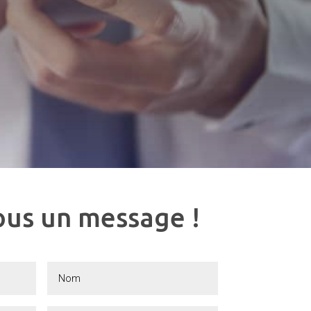
ous un me
|